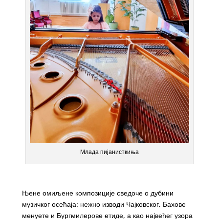
Млада пијанисткиња
Њене омиљене композиције сведоче о дубини
музичког осећаја: нежно изводи Чајковског, Бахове
менуете и Бургмилерове етиде, а као највећег узора