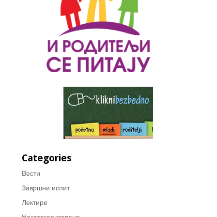
Categories
Вести
Завршни испит
Лектире
Некатегоризовано