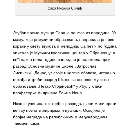
Сара Иконија Симић
Љубав према музици Сара је понела из породице. Уз
маму, која је музички образована, направила је прве
кораке у свету звукова и мелодија. Са пет и по година
уписала је Музички креативни центар у Обреновцу, а
већ након пола године ванредно је положила први
разред Основне музичке школе „Ватрослав
Лисински“. Данас, уз своје школске обавезе, истрајно
похађа и трећи разред Школе за основно музичко
образовање „Петар Стојановић“ у Убу, у класи
професорке Андријане Божић Илић.
Иако је ученица тек трећег разреда, њени мали прсти
већ су познати жиријима и публици. Освојила је
бројне награде на републичким и међународним
такмичењима: