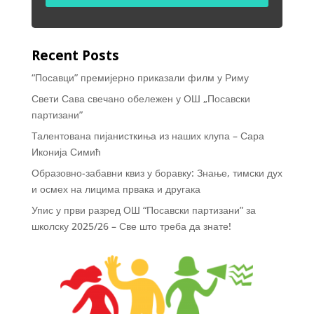
Recent Posts
“Посавци” премијерно приказали филм у Риму
Свети Сава свечано обележен у ОШ „Посавски
партизани”
Талентована пијанисткиња из наших клупа – Сара
Иконија Симић
Образовно-забавни квиз у боравку: Знање, тимски дух
и осмех на лицима првака и другака
Упис у први разред ОШ “Посавски партизани” за
школску 2025/26 – Све што треба да знате!