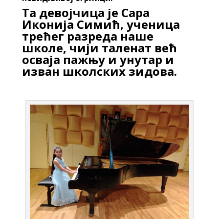
Та девојчица је Сара
Иконија Симић, ученица
трећег разреда наше
школе, чији таленат већ
осваја пажњу и унутар и
изван школских зидова.