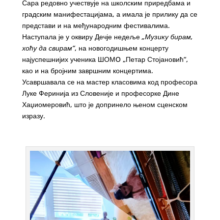
Сара редовно учествује на школским приредбама и
градским манифестацијама, а имала је прилику да се
представи и на међународним фестивалима.
Наступала је у оквиру Дечје недеље
„Музику бирам,
хоћу да свирам“
, на новогодишњем концерту
најуспешнијих ученика ШОМO „Петар Стојановић“,
као и на бројним завршним концертима.
Усавршавала се на мастер класовима код професора
Луке Феринија из Словеније и професорке Дине
Хаџиомеровић, што је допринело њеном сценском
изразу.