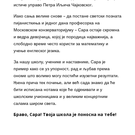
истиче управо Петра Иљича Чајковског.
Иако сања велике снове – да постане светски позната
пијанисткиња и једног дана професорка на
Московском конзерваторијуму – Сара остаје скромна
и ведра девојчица, којој је породица најважнија, а
слободно време често користи за математику и
учење енглеског језика.
За нашу школу, ученике и наставнике, Сара је
пример како се уз упорност, рад и љубав према
ономе што волимо могу постићи изузетни резултати.
Њена прича тек почиње, али већ сада знамо да ће
бити исписана нотама које ће одјекивати и у
школским учионицама и у великим концертним
салама широм света.
Браво, Сара! Твоја школа је поносна на тебе!