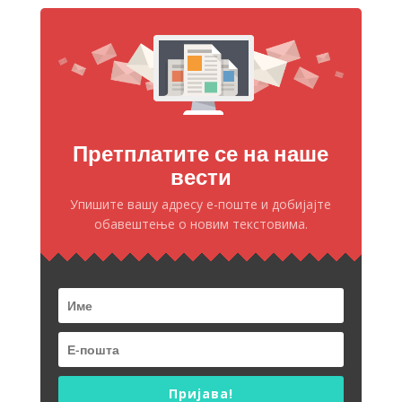
Претплатите се на наше
вести
Упишите вашу адресу е-поште и добијајте
обавештење о новим текстовима.
Пријава!