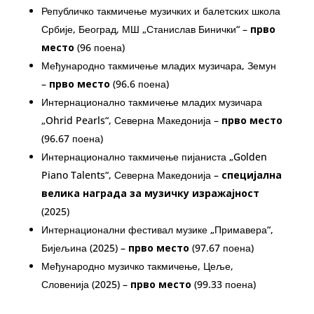
Републичко такмичење музичких и балетских школа
Србије, Београд, МШ „Станислав Бинички“ –
прво
место
(96 поена)
Међународно такмичење младих музичара, Земун
–
прво место
(96.6 поена)
Интернационално такмичење младих музичара
„Ohrid Pearls“, Северна Македонија –
прво место
(96.67 поена)
Интернационално такмичење пијаниста „Golden
Piano Talents“, Северна Македонија –
специјална
велика награда за музичку изражајност
(2025)
Интернационални фестивал музике „Примавера“,
Бијељина (2025) –
прво место
(97.67 поена)
Међународно музичко такмичење, Цеље,
Словенија (2025) –
прво место
(99.33 поена)