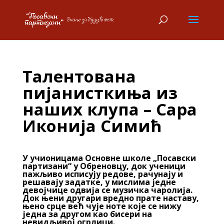
Талентована
пијанисткиња из
наших клупа – Сара
Иконија Симић
У учионицама Основне школе „Посавски
партизани“ у Обреновцу, док ученици
пажљиво исписују редове, рачунају и
решавају задатке, у мислима једне
девојчице одвија се музичка чаролија.
Док њени другари вредно прате наставу,
њено срце већ чује ноте које се нижу
једна за другом као бисери на
невидљивој огрлици.