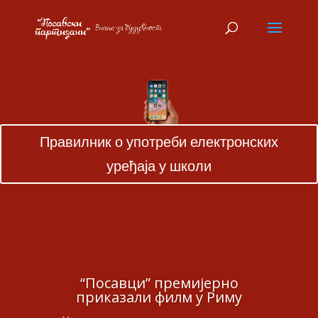
Правилник о употреби електронских
уређаја у школи
“Посавци” премијерно
приказали филм у Риму