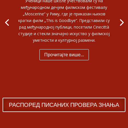
Ученици наше школе учествовали су на
међународном дечјем филмском фестивалу
„Moscerine“ у Риму, где је приказан њихов
кратки филм „This is Goodbye“. Представили су
рад међународној публици, посетили Cinecittà
студије и стекли значајно искуство у филмској
уметности и културној размени.
Прочитајте више...
РАСПОРЕД ПИСАНИХ ПРОВЕРА ЗНАЊА