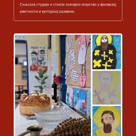
Cinecittà студије и стекли значајно искуство у филмској
уметности и културној размени.