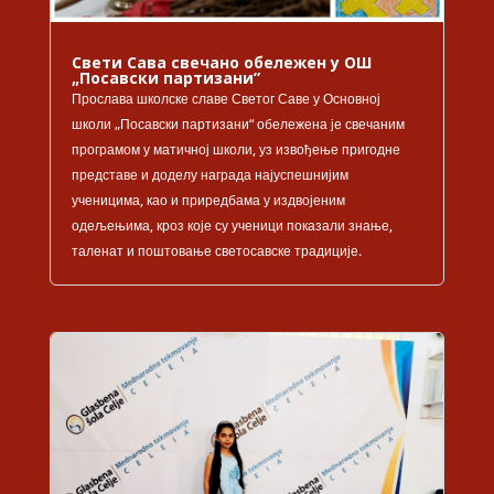
Свети Сава свечано обележен у ОШ
„Посавски партизани”
Прослава школске славе Светог Саве у Основној
школи „Посавски партизани“ обележена је свечаним
програмом у матичној школи, уз извођење пригодне
представе и доделу награда најуспешнијим
ученицима, као и приредбама у издвојеним
одељењима, кроз које су ученици показали знање,
таленат и поштовање светосавске традиције.