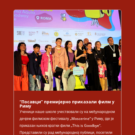
“Посавци” премијерно приказали филм у
Риму
Ученици наше школе учествовали су на међународном
дечјем филмском фестивалу „Moscerine“ у Риму, где је
приказан њихов кратки филм „This is Goodbye“.
Представили су рад међународној публици, посетили