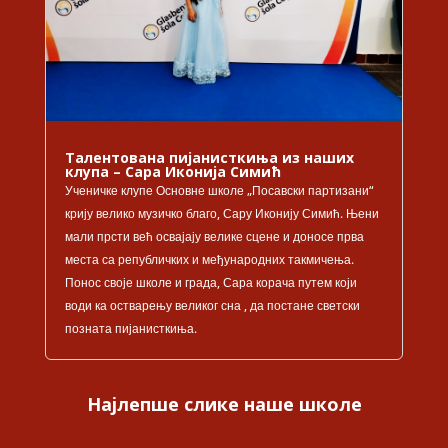
Талентована пијанисткиња из наших
клупа – Сара Иконија Симић
Ученичке клупе Основне школе „Посавски партизани“
крију велико музичко благо, Сару Иконију Симић. Њени
мали прсти већ освајају велике сцене и доносе прва
места са републичких и међународних такмичења.
Понос своје школе и града, Сара корача путем који
води ка остварењу великог сна , да постане светски
позната пијанисткиња.
Најлепше слике наше школе